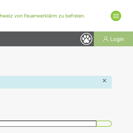
Schweiz von Feuerwerklärm zu befreien.
Login
×
Passwort an