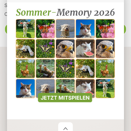
Spenden
Organisationen auf Tieronline
Ratgeber
Powered by
Webuniverse
tieronline.ch übernimmt keine Verantwortung für den
Inhalt der Inserate.
Impressum
Datenschutz