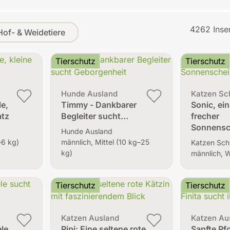
4262 Inse
Hof- & Weidetiere
Tierschutz
Tierschutz
Hunde Ausland
Katzen Sc
le,
Timmy - Dankbarer
Sonic, ein
atz
Begleiter sucht…
frecher
Sonnensc
Hunde Ausland
–6 kg)
männlich, Mittel (10 kg–25
Katzen Sch
kg)
männlich, 
Tierschutz
Tierschutz
Katzen Ausland
Katzen Au
ele
Pipi: Eine seltene rote
Sanfte Pf