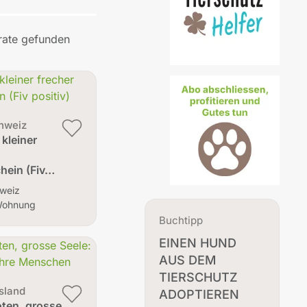
rate gefunden
hweiz
 kleiner
hein (Fiv…
weiz
Wohnung
Buchtipp
EINEN HUND
AUS DEM
TIERSCHUTZ
sland
ADOPTIEREN
oten, grosse