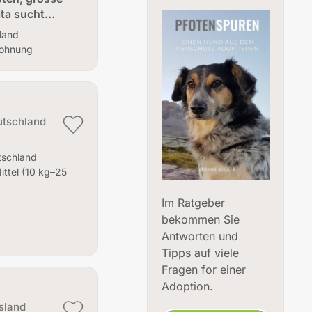
nita sucht…
land
Wohnung
tschland
tschland
ittel (10 kg–25
Im Ratgeber
bekommen Sie
Antworten und
Tipps auf viele
Fragen for einer
Adoption.
sland