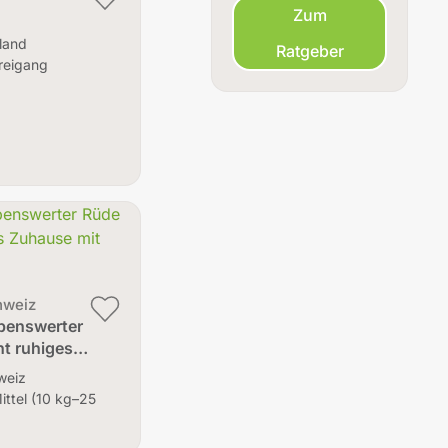
Zum
land
Ratgeber
reigang
hweiz
ebenswerter
ht ruhiges…
weiz
ittel (10 kg–25