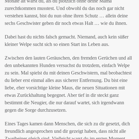
Monate alt warst du, als du plötzlich ohne deine Mama
zurechtkommen musstest. Und obwohl du das noch gar nicht
verstehen kannst, bist du nun ohne ihren Schutz … allein deine
sechs Geschwister geben dir noch etwas Halt … wie du ihnen.
Dabei hast du nichts falsch gemacht. Niemand, auch kein süßer
kleiner Welpe sucht sich so einen Start ins Leben aus.
Zwischen den lauten Geräuschen, den fremden Gerüchen und all
den unbekannten Hunden versuchst du trotzdem, einfach Welpe
zu sein. Mal spielst du mit deinen Geschwistern, mal beobachtest
du lieber erst einmal alles aus sicherer Entfernung. Du bist eine
liebe, eher vorsichtige kleine Maus, die neuen Situationen mit
etwas Zurückhaltung begegnet. Aber tief in dir steckt ganz
bestimmt die Neugier, die nur darauf wartet, sich irgendwann
gegen die Sorge durchzusetzen.
Eines Tages kamen dann Menschen, die sich zu dir gesetzt, dich
freundlich angesprochen und dir gezeigt haben, dass nicht alle
Zweibeiner gleich sind. Vielleicht warst du im ersten Moment