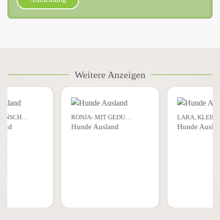
Weitere Anzeigen
NNENSCH…
RONJA- MIT GEDU…
LARA, KLEIN
land
Hunde Ausland
Hunde Ausla