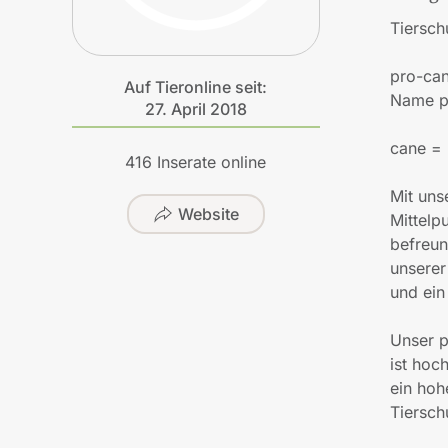
Tiersch
pro-can
Auf Tieronline seit:
Name pr
27. April 2018
cane =
416 Inserate online
Mit uns
Website
Mittelp
befreun
unserer
und ein
Unser p
ist hoc
ein hoh
Tiersch