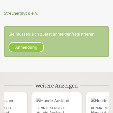
Streunerglück e.V.
Sie müssen sich zuerst anmelden/registrieren.
Anmeldung
Weitere Anzeigen
ER SCH…
BENNY- SENSIBLE…
RONJA- MIT
sland
Hunde Ausland
Hunde Ausl