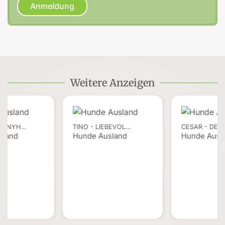
Anmeldung
Weitere Anzeigen
 BONYH…
TINO - LIEBEVOL…
CESAR - DER
sland
Hunde Ausland
Hunde Ausl