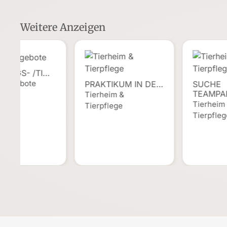
Weitere Anzeigen
GUNGS- /TI…
enangebote
PRAKTIKUM IN DE…
SUCHE
TEAMPA
Tierheim &
Tierheim
Tierpflege
Tierpfle