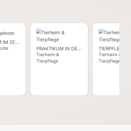
 IM ZE…
bote
PRAKTIKUM IN DE…
TIERPFLEGER
Tierheim &
Tierheim &
Tierpflege
Tierpflege