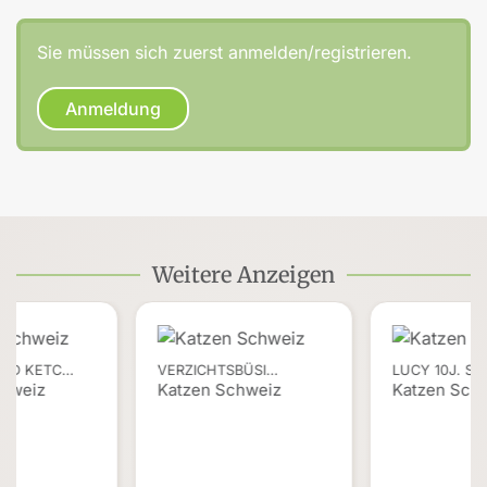
Sie müssen sich zuerst anmelden/registrieren.
Anmeldung
Weitere Anzeigen
ND KETC…
VERZICHTSBÜSI…
LUCY 10J. S
chweiz
Katzen Schweiz
Katzen Sch