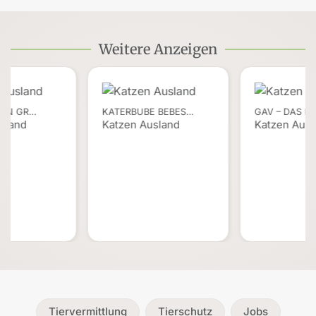
Weitere Anzeigen
EIN GR…
KATERBUBE BEBES…
GAV – DAS K
sland
Katzen Ausland
Katzen Ausl
Tiervermittlung
Tierschutz
Jobs