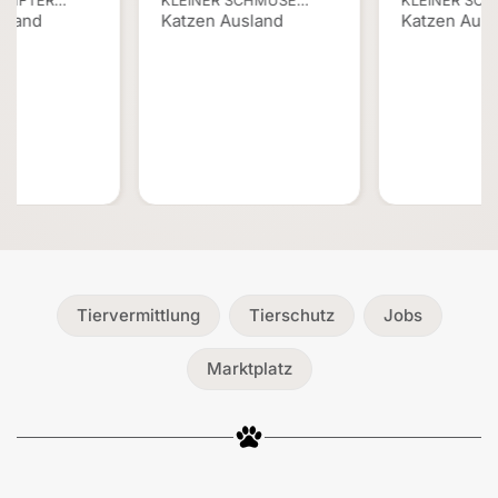
SANFTER…
KLEINER SCHMUSE…
KLEINER SC
sland
Katzen Ausland
Katzen Ausl
Tiervermittlung
Tierschutz
Jobs
Marktplatz