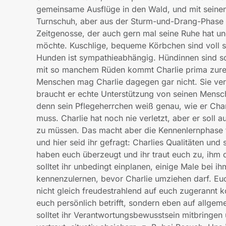
gemeinsame Ausflüge in den Wald, und mit seinen 
Turnschuh, aber aus der Sturm-und-Drang-Phase def
Zeitgenosse, der auch gern mal seine Ruhe hat un
möchte. Kuschlige, bequeme Körbchen sind voll s
Hunden ist sympathieabhängig. Hündinnen sind s
mit so manchem Rüden kommt Charlie prima zurech
Menschen mag Charlie dagegen gar nicht. Sie ver
braucht er echte Unterstützung von seinen Mensche
denn sein Pflegeherrchen weiß genau, wie er Charl
muss. Charlie hat noch nie verletzt, aber er soll au
zu müssen. Das macht aber die Kennenlernphase fü
und hier seid ihr gefragt: Charlies Qualitäten und
haben euch überzeugt und ihr traut euch zu, ihm 
solltet ihr unbedingt einplanen, einige Male bei i
kennenzulernen, bevor Charlie umziehen darf. Euch
nicht gleich freudestrahlend auf euch zugerannt
euch persönlich betrifft, sondern eben auf allge
solltet ihr Verantwortungsbewusstsein mitbringen 