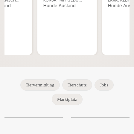
NNENSCH…
RONJA- MIT GEDU…
LARA, KLEIN
sland
Hunde Ausland
Hunde Ausl
Tiervermittlung
Tierschutz
Jobs
Marktplatz