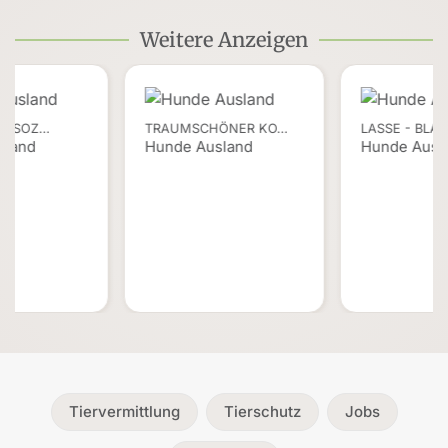
Weitere Anzeigen
ER SOZ…
TRAUMSCHÖNER KO…
LASSE - BLA
sland
Hunde Ausland
Hunde Ausl
Tiervermittlung
Tierschutz
Jobs