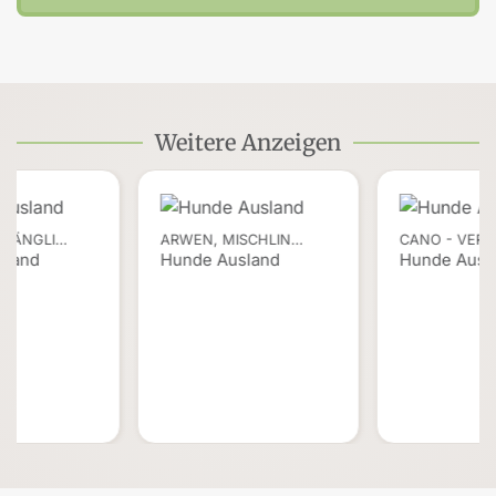
Weitere Anzeigen
UGÄNGLI…
ARWEN, MISCHLIN…
CANO - VERS
sland
Hunde Ausland
Hunde Ausl