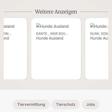
Weitere Anzeigen
T EIN…
DANTE , WER SCH…
NUMI, SONN
sland
Hunde Ausland
Hunde Ausl
Tiervermittlung
Tierschutz
Jobs