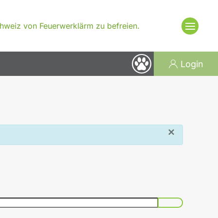
Schweiz von Feuerwerklärm zu befreien.
Login
×
Passwort an