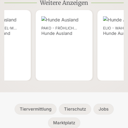
Weitere Anzeigen
ACKEL-M…
PAKO - FRÖHLICH…
ELIO - WAHR
sland
Hunde Ausland
Hunde Ausl
Tiervermittlung
Tierschutz
Jobs
Marktplatz