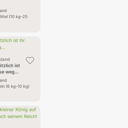
land
ittel (10 kg–25
sland
ötzlich ist
se weg...
land
lein (6 kg–10 kg)