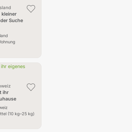
sland
 kleiner
 der Suche
land
Wohnung
hweiz
 ihr
Zuhause
weiz
ittel (10 kg–25 kg)