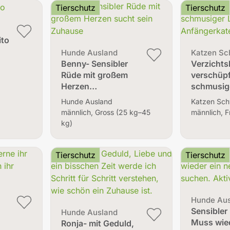
Tierschutz
Tierschutz
ito
Hunde Ausland
Katzen Sc
Benny- Sensibler
Verzichts
Rüde mit großem
verschüpf
Herzen…
schmusig
Hunde Ausland
Katzen Sch
männlich, Gross (25 kg–45
männlich, F
kg)
Tierschutz
Tierschutz
Hunde Au
Sensible
Hunde Ausland
Muss wied
Ronja- mit Geduld,