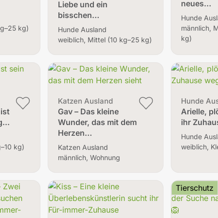
neues…
Liebe und ein
bisschen…
Hunde Aus
 kg–25 kg)
männlich, M
Hunde Ausland
kg)
weiblich, Mittel (10 kg–25 kg)
Katzen Ausland
Hunde Au
ist
Gav – Das kleine
Arielle, pl
...
Wunder, das mit dem
ihr Zuhau
Herzen…
Hunde Aus
g–10 kg)
weiblich, K
Katzen Ausland
männlich, Wohnung
Tierschutz