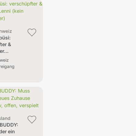
hweiz
büsi:
ter &
er…
weiz
reigang
sland
r BUDDY:
er ein