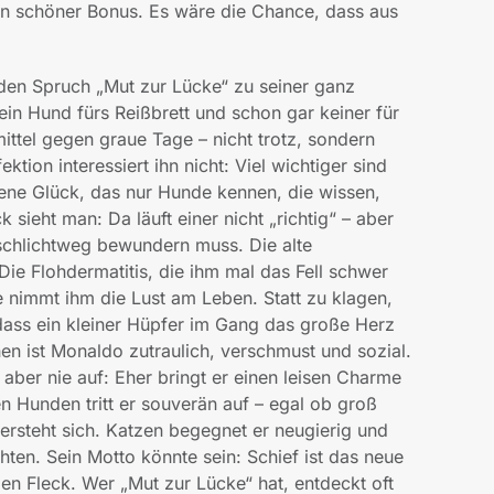
ein schöner Bonus. Es wäre die Chance, dass aus
en Spruch „Mut zur Lücke“ zu seiner ganz
ein Hund fürs Reißbrett und schon gar keiner für
ittel gegen graue Tage – nicht trotz, sondern
tion interessiert ihn nicht: Viel wichtiger sind
ene Glück, das nur Hunde kennen, die wissen,
k sieht man: Da läuft einer nicht „richtig“ – aber
 schlichtweg bewundern muss. Die alte
ie Flohdermatitis, die ihm mal das Fell schwer
e nimmt ihm die Lust am Leben. Statt zu klagen,
dass ein kleiner Hüpfer im Gang das große Herz
en ist Monaldo zutraulich, verschmust und sozial.
aber nie auf: Eher bringt er einen leisen Charme
en Hunden tritt er souverän auf – egal ob groß
rsteht sich. Katzen begegnet er neugierig und
hten. Sein Motto könnte sein: Schief ist das neue
en Fleck. Wer „Mut zur Lücke“ hat, entdeckt oft