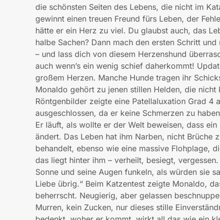
die schönsten Seiten des Lebens, die nicht im Ka
gewinnt einen treuen Freund fürs Leben, der Fehle
hätte er ein Herz zu viel. Du glaubst auch, das Le
halbe Sachen? Dann mach den ersten Schritt und r
– und lass dich von diesem Herzenshund überras
auch wenn’s ein wenig schief daherkommt! Update
großem Herzen. Manche Hunde tragen ihr Schicksa
Monaldo gehört zu jenen stillen Helden, die nicht 
Röntgenbilder zeigte eine Patellaluxation Grad 4
ausgeschlossen, da er keine Schmerzen zu haben s
Er läuft, als wollte er der Welt beweisen, dass e
ändert. Das Leben hat ihm Narben, nicht Brüche z
behandelt, ebenso wie eine massive Flohplage, die
das liegt hinter ihm – verheilt, besiegt, vergessen
Sonne und seine Augen funkeln, als würden sie sa
Liebe übrig.“ Beim Katzentest zeigte Monaldo, da
beherrscht. Neugierig, aber gelassen beschnuppe
Murren, kein Zucken, nur dieses stille Einverstä
bedenkt, woher er kommt, wirkt all das wie ein kl