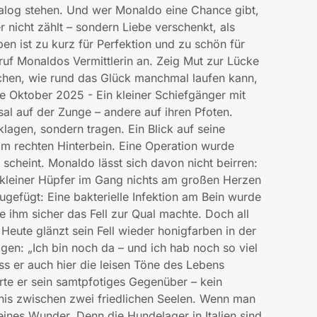
talog stehen. Und wer Monaldo eine Chance gibt,
r nicht zählt – sondern Liebe verschenkt, als
ben ist zu kurz für Perfektion und zu schön für
uf Monaldos Vermittlerin an. Zeig Mut zur Lücke
chen, wie rund das Glück manchmal laufen kann,
 Oktober 2025 - Ein kleiner Schiefgänger mit
l auf der Zunge – andere auf ihren Pfoten.
klagen, sondern tragen. Ein Blick auf seine
 am rechten Hinterbein. Eine Operation wurde
cheint. Monaldo lässt sich davon nicht beirren:
in kleiner Hüpfer im Gang nichts am großen Herzen
ugefügt: Eine bakterielle Infektion am Bein wurde
 ihm sicher das Fell zur Qual machte. Doch all
. Heute glänzt sein Fell wieder honigfarben in der
gen: „Ich bin noch da – und ich hab noch so viel
ss er auch hier die leisen Töne des Lebens
rte er sein samtpfotiges Gegenüber – kein
ndnis zwischen zwei friedlichen Seelen. Wenn man
eines Wunder. Denn die Hundelager in Italien sind