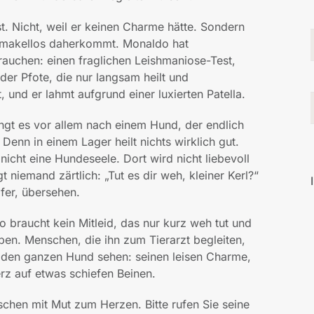
st. Nicht, weil er keinen Charme hätte. Sondern
nd makellos daherkommt. Monaldo hat
rauchen: einen fraglichen Leishmaniose-Test,
r Pfote, die nur langsam heilt und
und er lahmt aufgrund einer luxierten Patella.
lingt es vor allem nach einem Hund, der endlich
enn in einem Lager heilt nichts wirklich gut.
nicht eine Hundeseele. Dort wird nicht liebevoll
 niemand zärtlich: „Tut es dir weh, kleiner Kerl?“
pfer, übersehen.
braucht kein Mitleid, das nur kurz weh tut und
iben. Menschen, die ihn zum Tierarzt begleiten,
 den ganzen Hund sehen: seinen leisen Charme,
erz auf etwas schiefen Beinen.
chen mit Mut zum Herzen. Bitte rufen Sie seine