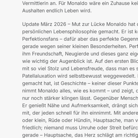
Vermittlerin an. Für Monaldo wäre ein Zuhause k
Aushalten endlich Leben wird.
Update März 2026 – Mut zur Lücke Monaldo hat d
persönlichen Lebensphilosophie gemacht. Er ist k
Perfektionsfans – dafür aber das perfekte Gegenm
gerade wegen seiner kleinen Besonderheiten. Perfek
ihm Freundschaft, Neugierde und dieses ganz eig
wie wichtig der Augenblick ist. Auf den ersten Blic
mit so viel Stolz und Lebensfreude, dass man es
Patellaluxation wird selbstbewusst weggewedelt. D
gemacht hat, ist Geschichte – keiner dieser Punkt
nimmt Monaldo alles, wie es kommt – und zeigt, 
nur noch stärker klingen lässt. Gegenüber Mensch
Er genießt Nähe und Aufmerksamkeit, drängt sich 
mit, der jeden schnell für ihn einnimmt. Mit ander
oder klein, Rüde oder Hündin, Hauptsache, man ve
friedlich; niemand muss Unruhe oder Streit befürc
gerade – Hauptsache, das Herz schlägt am richtig