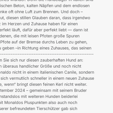
Zwischen Beton, kalten Näpfen und dem endlosen
Funke oft ohne Luft zum Brennen. Und doch –
t, diesen stillen Glauben daran, dass irgendwo
z im Herzen und Zuhause haben für einen
rfekt läuft, dafür aber perfekt liebt — dann ist
 denen, die mit leisen Pfoten große Spuren
er Pfote auf der Bremse durchs Leben zu gehen,
zu geben –in Richtung eines Zuhauses, das seinen
----------------------------------------------------
uen Sie sich nur diesen zauberhaften Hund an:
on überaus handlicher Größe und noch nicht
aldo nicht in einem italienischen Canile, sondern
 sich vermutlich schneller in einem neuen Zuhause
 wenn“ bringt diesen feinen Kerl nicht weiter.
it September 2024 – gemeinsam mit seinem Bruder
anstandslos mit weiteren Hunden beiderlei
mit Monaldos Pluspunkten also auch noch
serer befreundeten Tierschützer gab sich