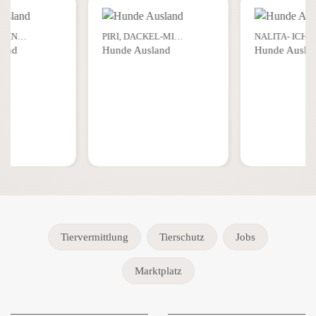
H BIN…
PIRI, DACKEL-MI…
NALITA- ICH
land
Hunde Ausland
Hunde Ausla
Tiervermittlung
Tierschutz
Jobs
Marktplatz