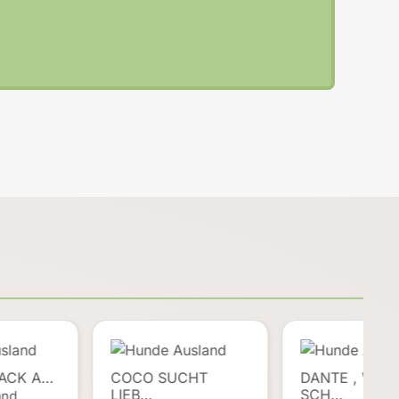
LACK A…
COCO SUCHT
DANTE , WER
LIEB…
SCH…
and