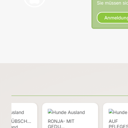
Sie müssen sic
Anmeldun
IK , HÜBSCH…
RONJA- MIT
AUF
GEDU…
PFLEGE
 Ausland