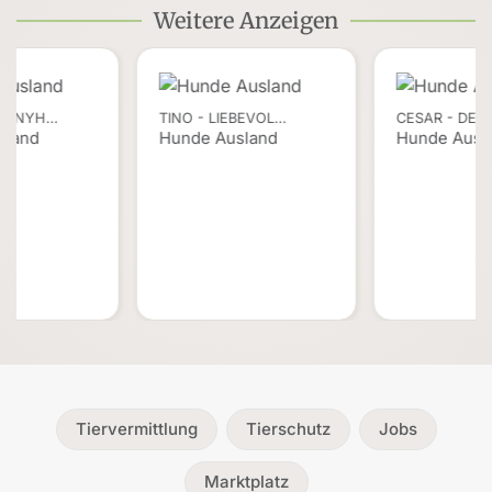
Weitere Anzeigen
 BONYH…
TINO - LIEBEVOL…
CESAR - DER
sland
Hunde Ausland
Hunde Ausl
Tiervermittlung
Tierschutz
Jobs
Marktplatz