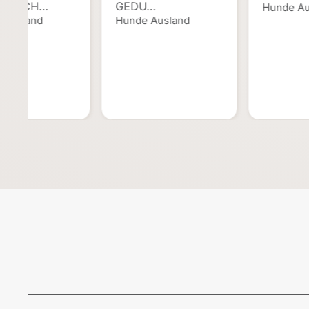
NENSCH…
GEDU…
Hunde Au
 Ausland
Hunde Ausland