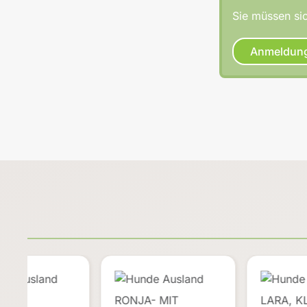
Sie müssen sic
Anmeldun
,
RONJA- MIT
LARA, K