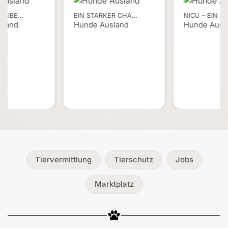
ENSIBE…
EIN STARKER CHA…
NICU – EIN S
sland
Hunde Ausland
Hunde Ausl
Tiervermittlung
Tierschutz
Jobs
Marktplatz