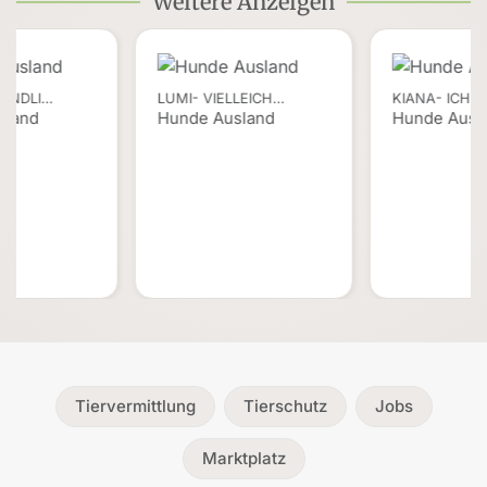
Weitere Anzeigen
EUNDLI…
LUMI- VIELLEICH…
KIANA- ICH
sland
Hunde Ausland
Hunde Ausl
Tiervermittlung
Tierschutz
Jobs
Marktplatz