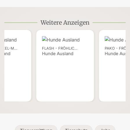
Weitere Anzeigen
ACKEL-M…
FLASH - FRÖHLIC…
PAKO - FRÖH
sland
Hunde Ausland
Hunde Ausl