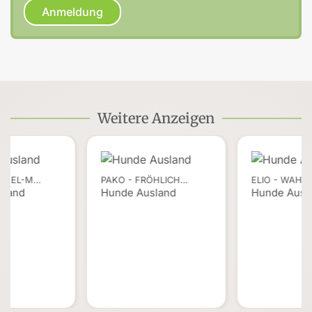
Anmeldung
Weitere Anzeigen
ACKEL-M…
PAKO - FRÖHLICH…
ELIO - WAHR
sland
Hunde Ausland
Hunde Ausl