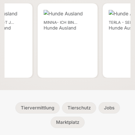
INGT J…
MINNA- ICH BIN…
TERLA - SEL
sland
Hunde Ausland
Hunde Ausl
Tiervermittlung
Tierschutz
Jobs
Marktplatz