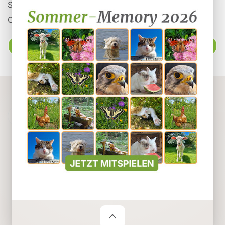
Spenden
Organisationen auf Tieronline
Ratgeber
Powered by
Webuniverse
tieronline.ch übernimmt keine Verantwortung für den
Inhalt der Inserate.
Impressum
Datenschutz