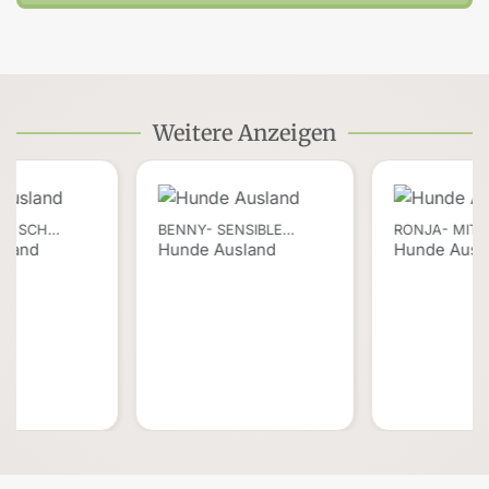
Weitere Anzeigen
ER SCH…
BENNY- SENSIBLE…
RONJA- MIT
sland
Hunde Ausland
Hunde Ausl