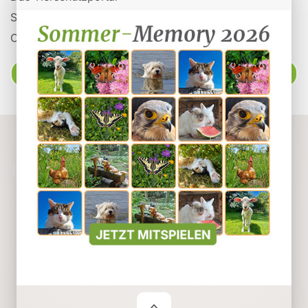
Spenden
Organisationen auf Tieronline
Ratgeber
Powered by
Webuniverse
tieronline.ch übernimmt keine Verantwortung für den
Inhalt der Inserate.
Impressum
Datenschutz