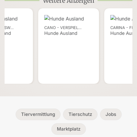
Weitere Anzeigen
EBENSW…
CANO - VERSPIEL…
CARINA - FR
sland
Hunde Ausland
Hunde Ausl
Tiervermittlung
Tierschutz
Jobs
Marktplatz