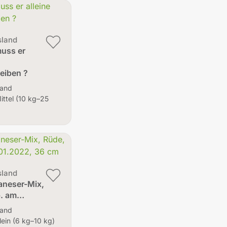
sland
muss er
eiben ?
land
ittel (10 kg–25
sland
aneser-Mix,
b. am…
land
lein (6 kg–10 kg)