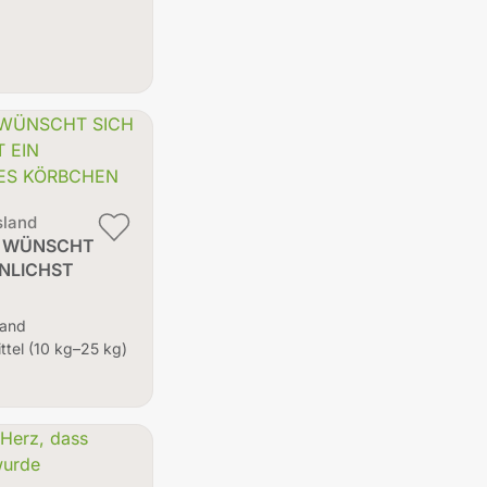
sland
A WÜNSCHT
HNLICHST
land
ittel (10 kg–25 kg)