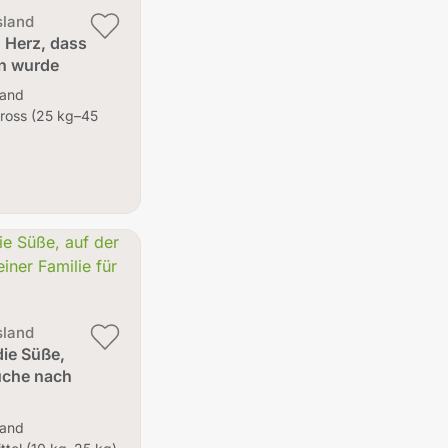
sland
n Herz, dass
n wurde
land
Gross (25 kg–45
sland
die Süße,
uche nach
land