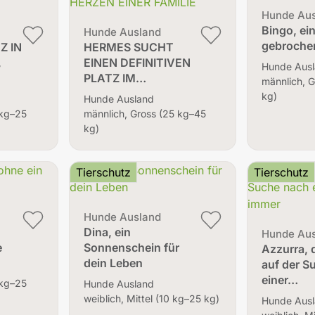
Hunde Au
Bingo, ei
Hunde Ausland
gebroche
Z IN
HERMES SUCHT
,
EINEN DEFINITIVEN
Hunde Aus
PLATZ IM…
männlich, 
kg)
Hunde Ausland
 kg–25
männlich, Gross (25 kg–45
kg)
Tierschutz
Tierschutz
Hunde Ausland
Dina, ein
Hunde Au
e
Sonnenschein für
Azzurra, 
dein Leben
auf der S
einer…
 kg–25
Hunde Ausland
weiblich, Mittel (10 kg–25 kg)
Hunde Aus