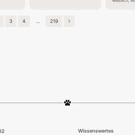
weiblich, M
3
4
…
219
Wissenswertes
02