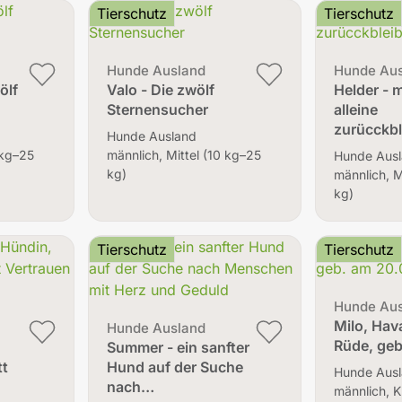
Tierschutz
Tierschutz
Hunde Ausland
Hunde Au
ölf
Valo - Die zwölf
Helder - 
Sternensucher
alleine
zurücckbl
Hunde Ausland
 kg–25
männlich, Mittel (10 kg–25
Hunde Aus
kg)
männlich, M
kg)
Tierschutz
Tierschutz
Hunde Au
Milo, Hav
Hunde Ausland
Rüde, ge
e
Summer - ein sanfter
tt
Hund auf der Suche
Hunde Aus
nach…
männlich, K