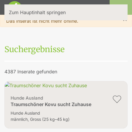
Login
Zum Hauptinhalt springen
×
Warnung
Das Inserat ist nicht mehr online.
Suchergebnisse
4387 Inserate gefunden
Hunde Ausland
Traumschöner Kovu sucht Zuhause
Hunde Ausland
männlich, Gross (25 kg–45 kg)