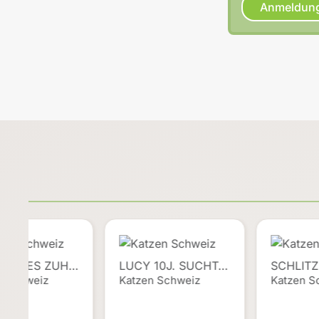
Anmeldun
EVOLLES ZUH…
LUCY 10J. SUCHT…
SCHLITZ
n Schweiz
Katzen Schweiz
Katzen S