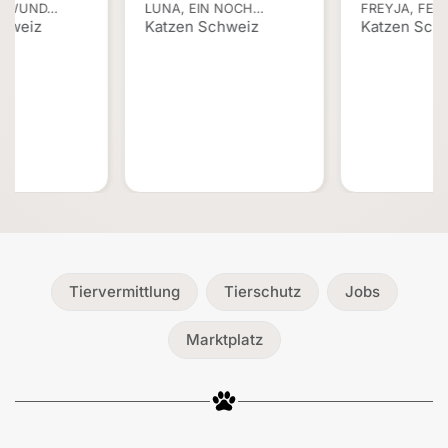
 – WUND…
LUNA, EIN NOCH…
FREYJA, FEL
chweiz
Katzen Schweiz
Katzen Sch
Tiervermittlung
Tierschutz
Jobs
Marktplatz