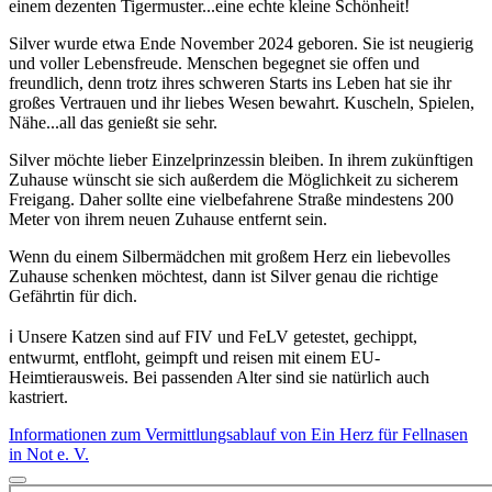
einem dezenten Tigermuster...eine echte kleine Schönheit!
Silver wurde etwa Ende November 2024 geboren. Sie ist neugierig
und voller Lebensfreude. Menschen begegnet sie offen und
freundlich, denn trotz ihres schweren Starts ins Leben hat sie ihr
großes Vertrauen und ihr liebes Wesen bewahrt. Kuscheln, Spielen,
Nähe...all das genießt sie sehr.
Silver möchte lieber Einzelprinzessin bleiben. In ihrem zukünftigen
Zuhause wünscht sie sich außerdem die Möglichkeit zu sicherem
Freigang. Daher sollte eine vielbefahrene Straße mindestens 200
Meter von ihrem neuen Zuhause entfernt sein.
Wenn du einem Silbermädchen mit großem Herz ein liebevolles
Zuhause schenken möchtest, dann ist Silver genau die richtige
Gefährtin für dich.
ℹ️ Unsere Katzen sind auf FIV und FeLV getestet, gechippt,
entwurmt, entfloht, geimpft und reisen mit einem EU-
Heimtierausweis. Bei passenden Alter sind sie natürlich auch
kastriert.
Informationen zum Vermittlungsablauf von Ein Herz für Fellnasen
in Not e. V.