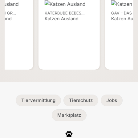
EIN GR…
KATERBUBE BEBES…
GAV – DAS K
sland
Katzen Ausland
Katzen Ausl
Tiervermittlung
Tierschutz
Jobs
Marktplatz