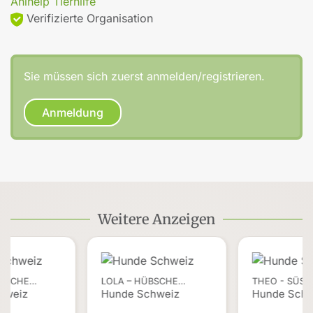
Anihelp Tierhilfe
Verifizierte Organisation
Sie müssen sich zuerst anmelden/registrieren.
Anmeldung
Weitere Anzeigen
ÜBSCHE…
LOLA – HÜBSCHE…
THEO - SÜSS
hweiz
Hunde Schweiz
Hunde Schw