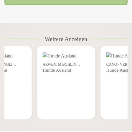
Weitere Anzeigen
GÄNGLI…
ARWEN, MISCHLIN…
CANO - VERS
land
Hunde Ausland
Hunde Ausla