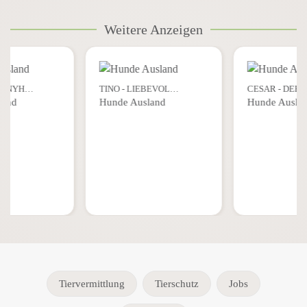
Weitere Anzeigen
 BONYH…
TINO - LIEBEVOL…
CESAR - DER
land
Hunde Ausland
Hunde Ausla
Tiervermittlung
Tierschutz
Jobs