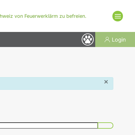
Schweiz von Feuerwerklärm zu befreien.
Login
×
Passwort an